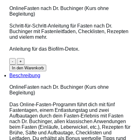
OnlineFasten nach Dr. Buchinger (Kurs ohne
Begleitung)
Schritt-für-Schritt-Anleitung für Fasten nach Dr.
Buchinger mit Fastenleitfaden, Checklisten, Rezepten
und vielem mehr.
Anleitung für das Biofilm-Detox.
Online-
-
+
Fasten
In den Warenkorb
nach
Beschreibung
Dr.
Buchinger
OnlineFasten nach Dr. Buchinger (Kurs ohne
|
Begleitung)
Biofilm-
Detox
Das Online-Fasten-Programm führt dich mit fünf
(ohne
Fastentagen, einem Entlastungstag und zwei
Begleitung)
Aufbautagen durch dein Fasten-Erlebnis mit Fasten
Menge
nach Dr. Buchinger, allen klassischen Anwendungen
beim Fasten (Einläufe, Leberwickel, etc.), Rezepten für
Brühe, Säfte und Aufbautage, Checklisten und
Leitfaden. Du erhältst als Bonus wertvolle Tipps rund