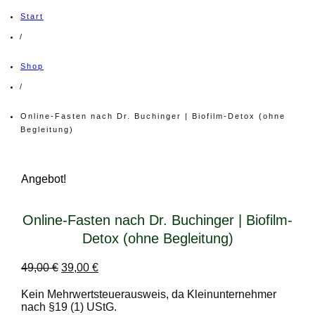
Start
/
Shop
/
Online-Fasten nach Dr. Buchinger | Biofilm-Detox (ohne
Begleitung)
Angebot!
Online-Fasten nach Dr. Buchinger | Biofilm-
Detox (ohne Begleitung)
Ursprünglicher
Aktueller
49,00
€
39,00
€
Preis
Preis
war:
ist:
Kein Mehrwertsteuerausweis, da Kleinunternehmer
49,00 €
39,00 €.
nach §19 (1) UStG.