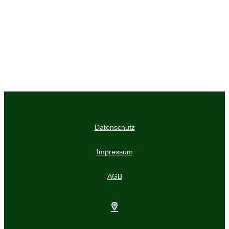
ONLINE FASTEN
KRAFTPLATZ ODILIENBERG
FASTENWANDERN
OUTDOOR EVENTS
Datenschutz
Impressum
AGB