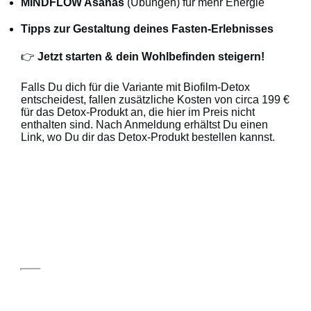
MINDFLOW Asanas
(Übungen) für mehr Energie
Tipps zur Gestaltung deines Fasten-Erlebnisses
👉
Jetzt starten & dein Wohlbefinden steigern!
Falls Du dich für die Variante mit Biofilm-Detox
entscheidest, fallen zusätzliche Kosten von circa 199 €
für das Detox-Produkt an, die hier im Preis nicht
enthalten sind. Nach Anmeldung erhältst Du einen
Link, wo Du dir das Detox-Produkt bestellen kannst.
AUSZEIT LEBEN PFALZ
Unsere Mission ist deine Gesundheit und dein
Wohlbefinden.