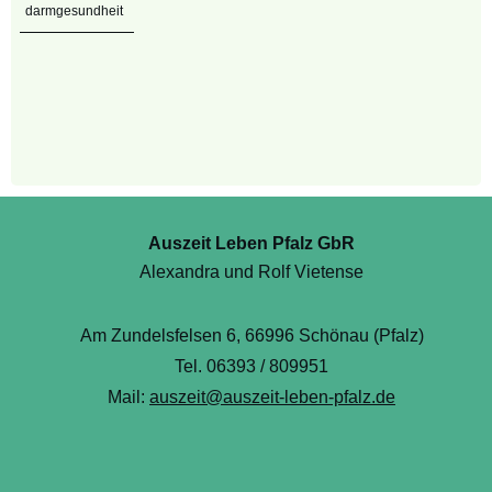
darmgesundheit
Ich stimme der
Datenschutzerklärung
zu.
Jetzt anmelden
Bitte lies vor der Anmeldung die Info zum
.
Datenschutz
Auszeit Leben Pfalz GbR
Alexandra und Rolf Vietense
Am Zundelsfelsen 6, 66996 Schönau (Pfalz)
Tel. 06393 / 809951
Mail:
auszeit@auszeit-leben-pfalz.de