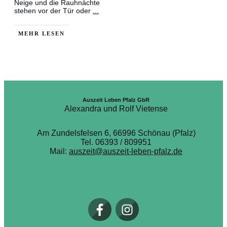
Neige und die Rauhnächte
stehen vor der Tür oder
...
MEHR LESEN
Auszeit Leben Pfalz GbR
Alexandra und Rolf Vietense
Am Zundelsfelsen 6, 66996 Schönau (Pfalz)
Tel. 06393 / 809951
Mail:
auszeit@auszeit-leben-pfalz.de